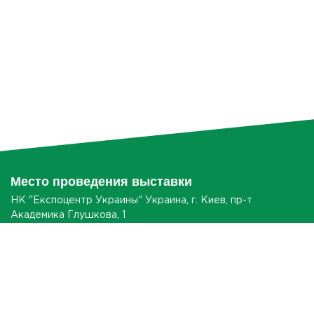
На нашем сайте можно ознакомиться с подробными
условиями участия. По вопросам размещения
информиции, участия вашей компании в выставке, или по
вопросам партнерства обратитесь к менеджеру.
Мы работаем с каждым.
Место проведения выставки
НК "Експоцентр Украины" Украина, г. Киев, пр-т
Академика Глушкова, 1
КАК ДОБРАТЬСЯ?