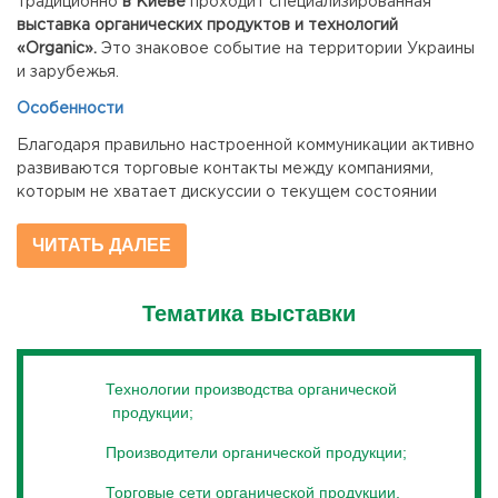
традиционно
в Киеве
проходит специализированная
выставка органических продуктов и технологий
«Organic».
Это знаковое событие на территории Украины
и зарубежья.
Особенности
Благодаря правильно настроенной коммуникации активно
развиваются торговые контакты между компаниями,
которым не хватает дискуссии о текущем состоянии
отрасли и перспективы в обычной жизни.
ЧИТАТЬ ДАЛЕЕ
Для посетителей выставки
«Organic
» будут действовать
интересные тематические разделы, а именно:
Тематика выставки
- продукты питания и напитки (широкий ассортимент
сертифицированных товаров) от украинских и
международных производителей;
Технологии производства органической
- технологические новинки и производственные машины,
продукции;
упаковочное и сервисное оборудование, логистика;
Производители органической продукции;
- инновационные решения, выходящие на рынок
органических продуктов и продукции;
Торговые сети органической продукции,