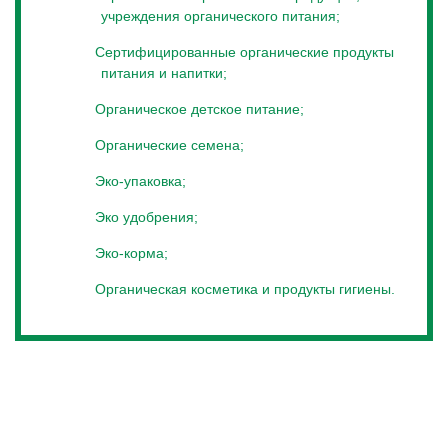
учреждения органического питания;
- помощь, организация и поддержка развития бизнеса
органического производства.
Сертифицированные органические продукты
питания и напитки;
Что можно получить
Органическое детское питание;
Посетив выставку, вы получаете уникальную
Органические семена;
возможность наладить совершенно новые, ценные
контакты. В рамках партнерских программ вы будете
Эко-упаковка;
иметь возможность ознакомиться с успешными
Эко удобрения;
практиками, наладить деловые встречи, знакомится с
новыми партнерами и потенциальными покупателями из
Эко-корма;
стран Европы, Литвы, Латвии, Эстонии, Украины,
Беларуси, Украины, Турции, Индии и Украины.
Органическая косметика и продукты гигиены.
Для достижения и поддержания контактов с клиентами
мы создаем место, где каждый может свободно
реализовать свои возможности – для начала только
посетить выставку органических продуктов и технологий
.
Где найти