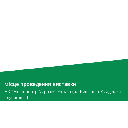
- утилізація та інше.
Як відвідати
Якщо вам потрібна інформація про те, як вашій компанії
стати учасником спеціалізованої виставки АПК,
представити свою продукцію,
відвідати виставку
обладнання для тваринництва 2022
або налагодити
контакти, звертайтеся до нашого менеджера. Контактна
інформація вказана на нашому сайті.
Місце проведення виставки
НК "Експоцентр України" Україна, м. Київ, пр-т Академіка
Глушкова, 1
ЯК ДІСТАТИСЯ?