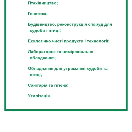
та багатьох інших країн Європи.
Птахівництво;
Захід стане корисним для тих, хто планує знайти нові
Генетика;
ринки збуту для своєї продукції, для аграріїв, яким
Будівництво, реконструкція споруд для
необхідно використовувати потужні інструменти для
худоби і птиці;
свого бізнесу і налагодження тісних зв'язків.
Виставка обладнання для тваринництва пропонує
Екологічно чисті продукти і технології;
ознайомитися з тематичними напрямками:
Лабораторне та вимірювальне
- ветеринарія;
обладнання;
- нанотехнології галузі;
Обладнання для утримання худоби та
птиці;
- генетика;
Санітарія та гігієна;
- реконструкція споруди;
- промислове виробництво кормів;
Утилізація.
- чисті продукти;
- обладнання для вимірювання;
- птахівництво;