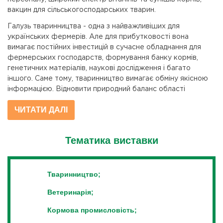
вакцин для сільськогосподарських тварин.
Галузь тваринництва - одна з найважливіших для
українських фермерів. Але для прибутковості вона
вимагає постійних інвестицій в сучасне обладнання для
фермерських господарств, формування банку кормів,
генетичних матеріалів, наукові дослідження і багато
іншого. Саме тому, тваринництво вимагає обміну якісною
інформацією. Відновити природний баланс області
тваринництва і створити потужну інформаційну та
ЧИТАТИ ДАЛІ
ресурсну базу - головна мета щорічної міжнародної
виставки «ANIMAL`EX» - виставки, присвяченій
обладнання для тваринництва і змістом.
Тематика виставки
Особливості виставки обладнання для тваринництва
Виставка проходить в Києві, в рамках «Агро-2022» -
Тваринництво;
міжнародної галузевого події. Вона об'єднує в собі досвід
та сучасні можливості українських виробників і світових
Ветеринарія;
лідерів тваринництва. Відвідувачі та учасники заходу
мають можливість ознайомитися з новітніми розробками
Кормова промисловість;
обладнання і техніки для АПК з України, Німеччини, Італії