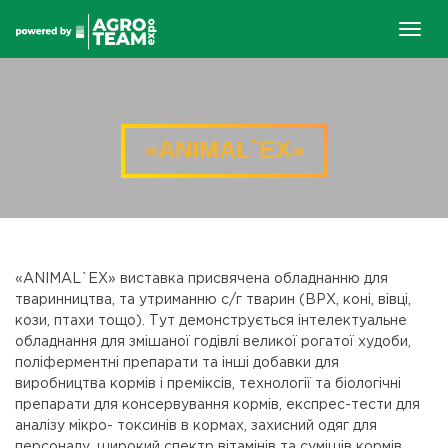
Togg
navig
«ANIMAL`EX»
«ANІMAL`EX» виставка присвячена обладнанню для
тваринництва, та утриманню с/г тварин (ВРХ, коні, вівці,
кози, птахи тощо). Тут демонструється інтелектуальне
обладнання для змішаної годівлі великої рогатої худоби,
поліферментні препарати та інші добавки для
виробництва кормів і преміксів, технології та біологічні
препарати для консервування кормів, експрес-тести для
аналізу мікро- токсинів в кормах, захисний одяг для
персоналу, широкий спектр вітамінів та сумішів кормів,